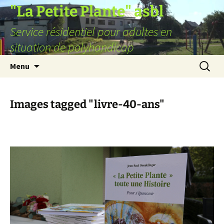
Aller
"La Petite Plante" asbl
au
Service résidentiel pour adultes en
contenu
situation de polyhandicap
Recherc
Menu
Images tagged "livre-40-ans"